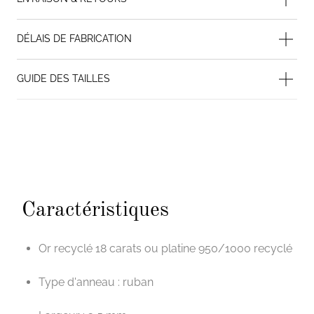
OUVRIR LE PANNEAU
67
DÉLAIS DE FABRICATION
68
OUVRIR LE PANNEAU
69
GUIDE DES TAILLES
70
JE SOUHAITE RECEVOIR UN BAGUIER
Caractéristiques
Or recyclé 18 carats ou platine 950/1000 recyclé
Type d'anneau : ruban