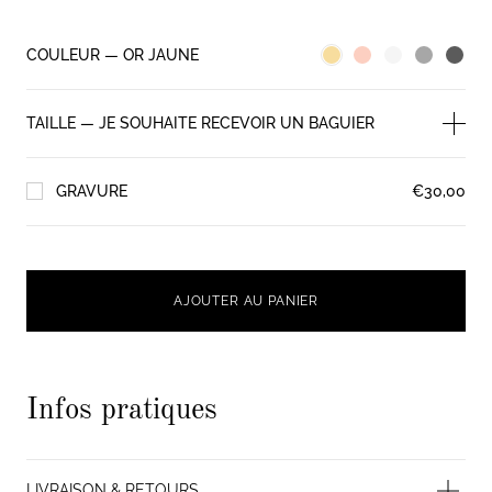
COULEUR — OR JAUNE
OR JAUNE
OR ROSE
OR BLANC
OR GRIS P
PLATI
Ouvri
TAILLE — JE SOUHAITE RECEVOIR UN BAGUIER
56
GRAVURE
€30,00
57
58
Texte à graver
59
60
61
62
63
Infos pratiques
64
65
LIVRAISON & RETOURS
66