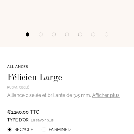
Go to image #1
Go to image #2
Go to image #3
Go to image #4
Go to image #5
Go to image #6
Go to image
ALLIANCES
Félicien Large
RUBAN CISELÉ
Alliance ciselée et brillante de 3,5 mm.
Afficher plus
Ouvrir le pa
PRIX :
€1.150,00 TTC
TYPE D'OR
En savoir plus
RECYCLÉ
FAIRMINED