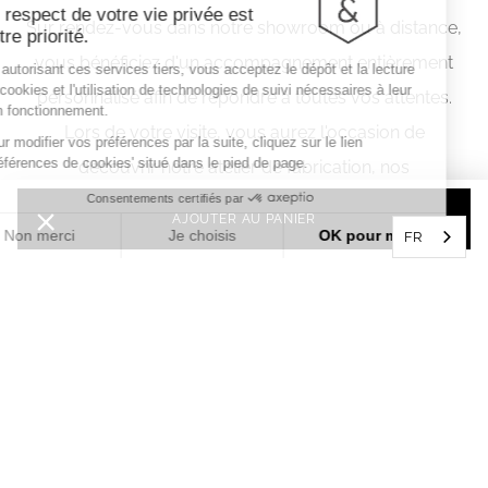
Le respect de votre vie privée est
Sur rendez-vous dans notre showroom ou à distance,
notre priorité.
vous bénéficiez d'un accompagnement entièrement
En autorisant ces services tiers, vous acceptez le dépôt et la lecture
de cookies et l'utilisation de technologies de suivi nécessaires à leur
personnalisé afin de répondre à toutes vos attentes.
bon fonctionnement.
Lors de votre visite, vous aurez l'occasion de
Pour modifier vos préférences par la suite, cliquez sur le lien
'Préférences de cookies' situé dans le pied de page.
découvrir notre atelier de fabrication, nos
Consentements certifiés par
engagements éthiques ainsi que nos différents bijoux.
Non merci
Je choisis
OK pour moi
FR
Axeptio consent
Plateforme de Gestion du Consentement : Personnalisez vos O
1
—
4
Notre plateforme vous permet d'adapter et de gérer vos paramètr
Précédent
Suivan